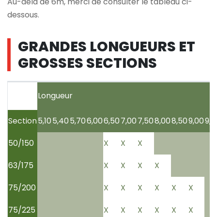
Au-delà de 6m, merci de consulter le tableau ci-
dessous.
GRANDES LONGUEURS ET
GROSSES SECTIONS
Longueur
Section
5,10
5,40
5,70
6,00
6,50
7,00
7,50
8,00
8,50
9,00
9,5
50/150
X
X
X
63/175
X
X
X
X
75/200
X
X
X
X
X
X
75/225
X
X
X
X
X
X