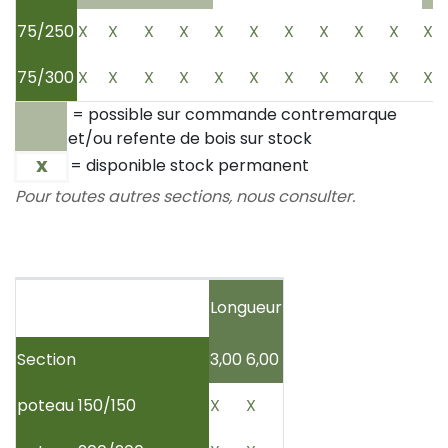
75/250
X
X
X
X
X
X
X
X
X
X
X
75/300
X
X
X
X
X
X
X
X
X
X
X
= possible sur commande contremarque
et/ou refente de bois sur stock
= disponible stock permanent
X
Pour toutes autres sections, nous consulter.
Longueur
Section
3,00
6,00
poteau 150/150
X
X