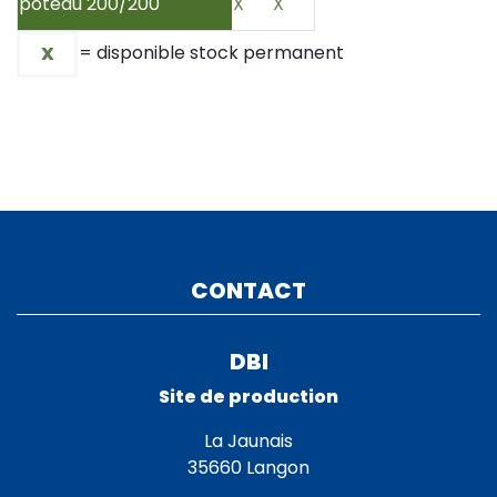
poteau 200/200
X
X
= disponible stock permanent
X
CONTACT
DBI
Site de production
La Jaunais
35660 Langon