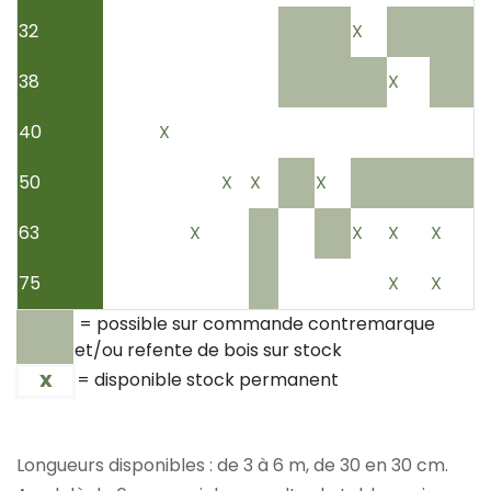
32
X
38
X
40
X
50
X
X
X
63
X
X
X
X
75
X
X
= possible sur commande contremarque
et/ou refente de bois sur stock
= disponible stock permanent
X
Longueurs disponibles : de 3 à 6 m, de 30 en 30 cm.