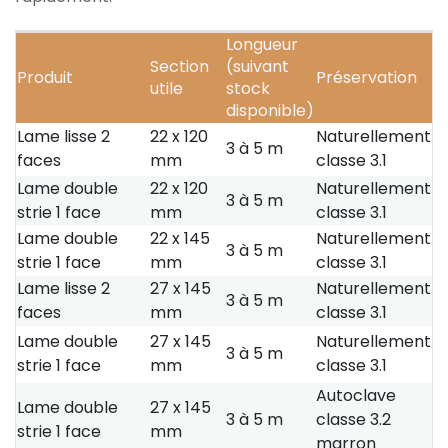
Longueur
Section
(suivant
Produit
Préservation
utile
stock
disponible)
Lame lisse 2
22 x 120
Naturellement
3 à 5 m
faces
mm
classe 3.1
Lame double
22 x 120
Naturellement
3 à 5 m
strie 1 face
mm
classe 3.1
Lame double
22 x 145
Naturellement
3 à 5 m
strie 1 face
mm
classe 3.1
Lame lisse 2
27 x 145
Naturellement
3 à 5 m
faces
mm
classe 3.1
Lame double
27 x 145
Naturellement
3 à 5 m
strie 1 face
mm
classe 3.1
Autoclave
Lame double
27 x 145
3 à 5 m
classe 3.2
strie 1 face
mm
marron