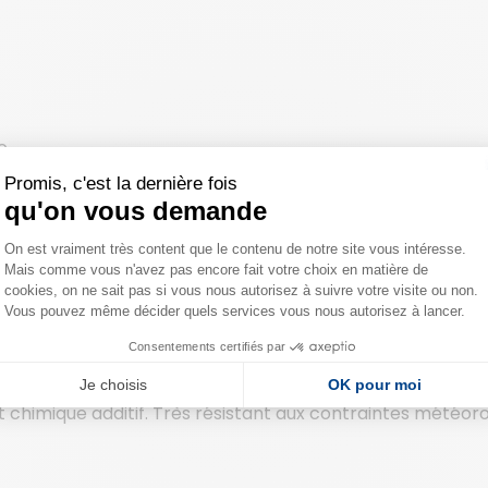
e.
Promis, c'est la dernière fois
qu'on vous demande
Plateforme de Gestion du Consentemen
On est vraiment très content que le contenu de notre site vous intéresse.
Mais comme vous n'avez pas encore fait votre choix en matière de
Axeptio consent
iques du fabricant.
cookies, on ne sait pas si vous nous autorisez à suivre votre visite ou non.
Vous pouvez même décider quels services vous nous autorisez à lancer.
Consentements certifiés par
Je choisis
OK pour moi
chimique additif. Très résistant aux contraintes météor